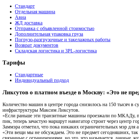
Стандарт
Отдельная машина
Авиа
ЖД доставка
Отправка с объявленной стоимостью
Дополнительная упаковка груза
Погрузо-разгрузочные и такелажных работы
Возврат документов
Складская логистика и 3PL-логистика
Тарифы
Стандартные
Индивидуальный подход
Ликсутов о платном въезде в Москву: «Это не пр
Количество машин в центре города снизилось на 150 тысяч в с
инфраструктуры Максим Ликсутов.
«Если раньше эти транзитные машины проезжали по МКАДу, по Т
пик, теперь зачастую маршрут навигатор строит через центр го
Заммэра отметил, что пока никаких ограничительных мэр для а
«Эти вещи мы не обсуждаем. Это не предмет сегодняшних, так
связанные с ограничениями, но это, что называется, данные, ко