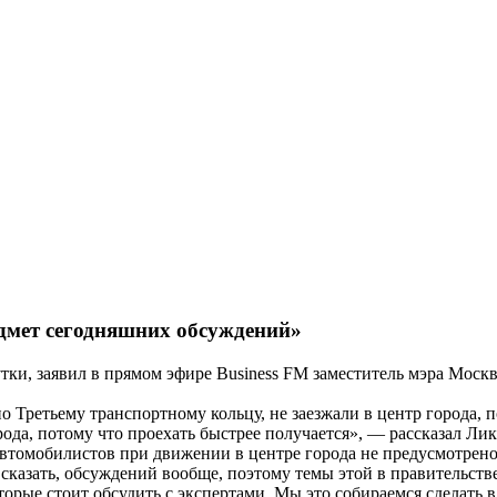
едмет сегодняшних обсуждений»
утки, заявил в прямом эфире Business FM заместитель мэра Мос
ретьему транспортному кольцу, не заезжали в центр города, пот
рода, потому что проехать быстрее получается», — рассказал Лик
втомобилистов при движении в центре города не предусмотрено,
 сказать, обсуждений вообще, поэтому темы этой в правительств
торые стоит обсудить с экспертами. Мы это собираемся сделать в